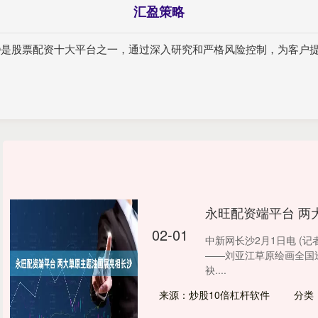
汇盈策略
司⑦是股票配资十大平台之一，通过深入研究和严格风险控制，为客户
。
永旺配资端平台 两
02-01
中新网长沙2月1日电 (记
——刘亚江草原绘画全国
袂....
来源：炒股10倍杠杆软件
分类