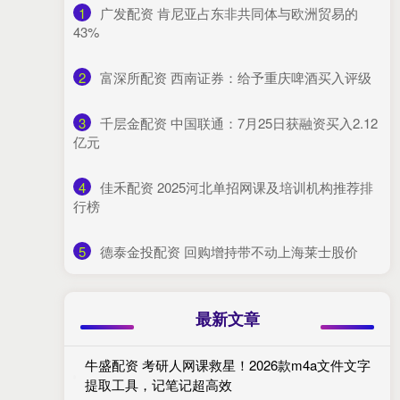
1
​广发配资 肯尼亚占东非共同体与欧洲贸易的
43%
2
​富深所配资 西南证券：给予重庆啤酒买入评级
3
​千层金配资 中国联通：7月25日获融资买入2.12
亿元
4
​佳禾配资 2025河北单招网课及培训机构推荐排
行榜
5
​德泰金投配资 回购增持带不动上海莱士股价
最新文章
牛盛配资 考研人网课救星！2026款m4a文件文字
提取工具，记笔记超高效