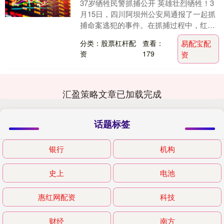
37岁牺牲民警抓捕公开 英雄壮烈牺牲！3
月15日，四川阿坝州公安局通报了一起抓
捕命案逃犯的事件。在抓捕过程中，红原
县公安局民警额旺格拉壮烈牺牲。 3月19
分类：股票杠杆配
查看：
易配宝配
日，额....
资
179
资
汇盈策略文章已加载完成
话题标签
银行
机构
史上
电池
惠红网配资
科技
财经
南方