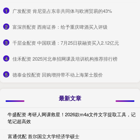
1
​广发配资 肯尼亚占东非共同体与欧洲贸易的43%
2
​富深所配资 西南证券：给予重庆啤酒买入评级
3
​千层金配资 中国联通：7月25日获融资买入2.12亿元
4
​佳禾配资 2025河北单招网课及培训机构推荐排行榜
5
​德泰金投配资 回购增持带不动上海莱士股价
最新文章
牛盛配资 考研人网课救星！2026款m4a文件文字提取工具，记
笔记超高效
富通优配 首尔国立大学经济学硕士