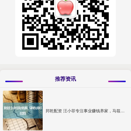
推荐资讯
邦乾配资 汪小菲专注事业赚钱养家，马筱梅悉心照料子女显默契