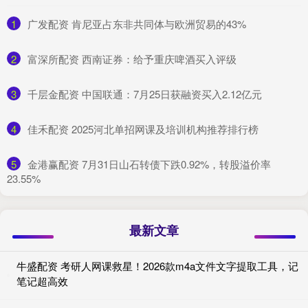
1
​广发配资 肯尼亚占东非共同体与欧洲贸易的43%
2
​富深所配资 西南证券：给予重庆啤酒买入评级
3
​千层金配资 中国联通：7月25日获融资买入2.12亿元
4
​佳禾配资 2025河北单招网课及培训机构推荐排行榜
5
​金港赢配资 7月31日山石转债下跌0.92%，转股溢价率
23.55%
最新文章
牛盛配资 考研人网课救星！2026款m4a文件文字提取工具，记
笔记超高效