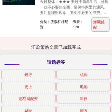
今日整体：★★★ 要过个简单生活，处理
一些不必要的东西，要保持家里的通风。
要注意理财观念，避免不必要的浪费。可
以去游泳或接近大自然，加强体力。就不
分类：股票杠杆配
查看：
海顺优
要吃加工的食品....
资
170
配
汇盈策略文章已加载完成
话题标签
银行
机构
史上
电池
惠红网配资
科技
财经
南方