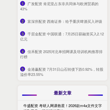
1
​广发配资 肯尼亚占东非共同体与欧洲贸易的
43%
2
​富深所配资 西南证券：给予重庆啤酒买入评级
3
​千层金配资 中国联通：7月25日获融资买入2.12
亿元
4
​佳禾配资 2025河北单招网课及培训机构推荐排
行榜
5
​金港赢配资 7月31日山石转债下跌0.92%，转股
溢价率23.55%
最新文章
牛盛配资 考研人网课救星！2026款m4a文件文字