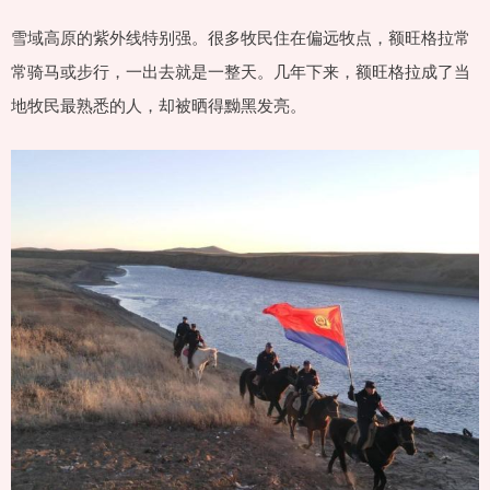
雪域高原的紫外线特别强。很多牧民住在偏远牧点，额旺格拉常
常骑马或步行，一出去就是一整天。几年下来，额旺格拉成了当
地牧民最熟悉的人，却被晒得黝黑发亮。