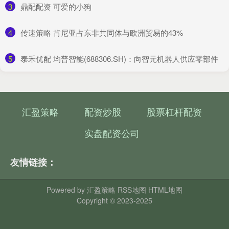
3
​鼎配配资 可爱的小狗
4
​传速策略 肯尼亚占东非共同体与欧洲贸易的43%
5
​泰禾优配 均普智能(688306.SH)：向智元机器人供应零部件
汇盈策略
配资炒股
股票杠杆配资
实盘配资公司
友情链接：
Powered by
汇盈策略
RSS地图
HTML地图
Copyright
© 2023-2025