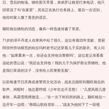
日、雪后的牧场。牺牲那天早晨，弟弟罗让格登打来电话，他只
回答说了句“在家里”，其实正在执行任务路上。最后一次话别，
他却对家人撒了善意的谎言。
额旺格拉牺牲的消息，像风一样迅速传遍了草原。
71岁的泽不丹老人在寒风中站了很久。这位有着22年党龄、曾获
阿坝州劳动模范的哈拉玛村老书记还穿着儿子买的新衣。有人问
他：“如果重来一次，你还会支持他当警察吗”。这位老父亲看着
远处的雪山说：“我还会支持他！我的儿子为保护群众而牺牲。他
是我们草原的汉子，没有给人民警察丢脸”。
以前每逢节日庆典或者警营文化活动，战友总能听到额旺格拉的
歌声。闲暇时，他总爱哼唱《少年壮志不言愁》：“几度风雨几度
春秋，风霜雪雨搏激流……”在一次下村归所的路上，额旺格拉一
边开车一边唱：“再唱山歌给党听……”战友为他拍下了一段视