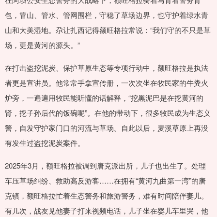
包，管山、管水、管网围栏，守稳了草场边界，也守护着绿水青
山和大美湿地。尕让扎西记得额旺格拉常说：“我们守的不只是草
场，更是黄河的源头。”
在打击盗挖泥炭、保护草原生态等专项行动中，额旺格拉是执法
者更是宣讲员。他常常手拿宣传册，一次次坐在牧民家的牛粪火
炉旁，一遍遍用牧民能听懂的话解释，“挖黑泥巴是在挖黄河的
肾，挖子孙后代的饭碗呢”。在他的带动下，很多牧民成为生态义
警，自发守护家门口的河流与草场。自此以后，麦溪草原上再没
有发生过盗挖泥炭案件。
2025年3月，额旺格拉被调到唐克派出所，儿子也出生了。处理
车压草场纠纷、救助高反游客……在拥有“黄河九曲第一湾”的唐
克镇，额旺格拉忙着生态警务和旅游警务，难有时间陪伴妻儿。
有几次，战友见他妻子打来视频电话，儿子坐在婴儿车里哭，他