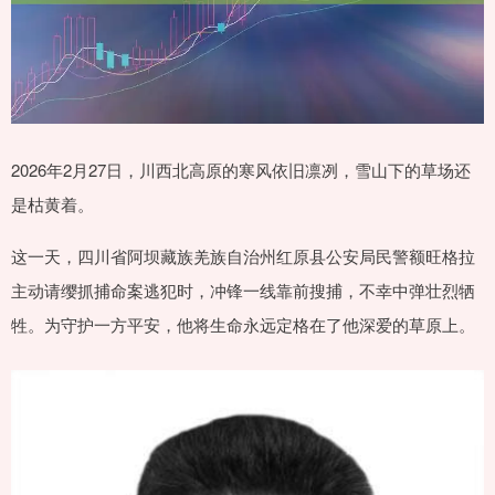
2026年2月27日，川西北高原的寒风依旧凛冽，雪山下的草场还
是枯黄着。
这一天，四川省阿坝藏族羌族自治州红原县公安局民警额旺格拉
主动请缨抓捕命案逃犯时，冲锋一线靠前搜捕，不幸中弹壮烈牺
牲。为守护一方平安，他将生命永远定格在了他深爱的草原上。