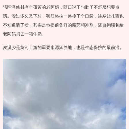
辖区泽修村有个孤苦的老阿妈，随口说了句肚子不舒服想要点
药。没过多久又下村，额旺格拉一路拎了个口袋，连尕让扎西也
不知道装了啥，其实是他提前备好的藏药和冲剂，还自掏腰包给
老阿妈捎去一箱牛奶。
麦溪乡是黄河上游的重要水源涵养地，也是生态保护的最前沿。