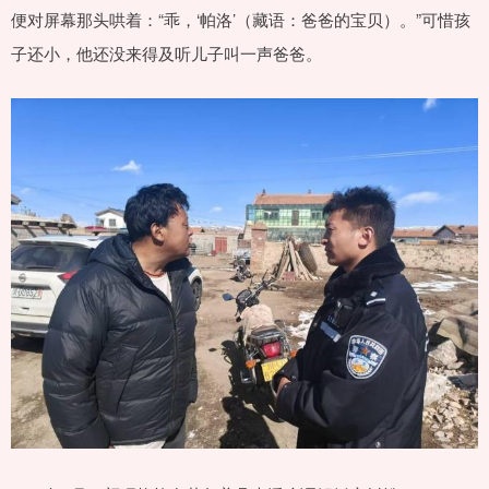
便对屏幕那头哄着：“乖，‘帕洛’（藏语：爸爸的宝贝）。”可惜孩
子还小，他还没来得及听儿子叫一声爸爸。