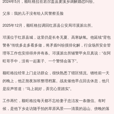
2024年5月，额旺格拉在若尔盖县麦溪乡调解婚恋纠纷。
父亲：我的儿子没有给人民警察丢脸
2025年12月，额旺格拉调回红原县公安局邛溪派出所。
邛溪位于红原县城，这里仍是长冬无夏、高寒缺氧。他延续“背包
警务”传统多走多看多做，将矛盾纠纷摸排化解，行业场所安全管
理等工作也安排得井井有条。邛溪派出所辅警甲央旦真说：“在阿
旺哥手中，没有一起案子、一个警情会落下”。
额旺格拉经常上门走访群众，很快熟悉了辖区情况。牺牲前一天
的晚上，他正熬夜加班整理档案。战友催他早点回去休息，他只
是应声答道：“马上就好，弄完心里踏实”。
工作再忙，额旺格拉每天都不忘给妻子忠洁发一条微信。有时
候，是他下乡走访随手拍的草原风景——清晨的远山、傍晚的落