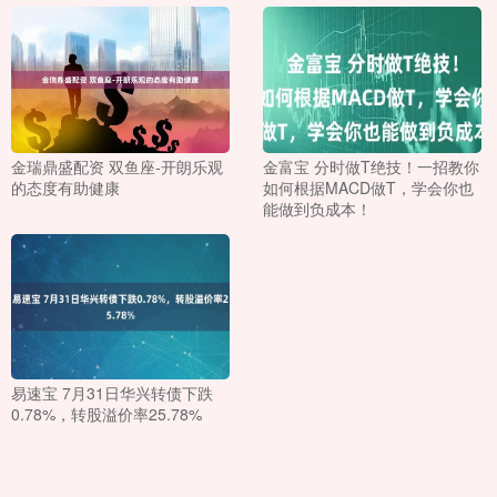
金瑞鼎盛配资 双鱼座-开朗乐观
金富宝 分时做T绝技！一招教你
的态度有助健康
如何根据MACD做T，学会你也
能做到负成本！
易速宝 7月31日华兴转债下跌
0.78%，转股溢价率25.78%