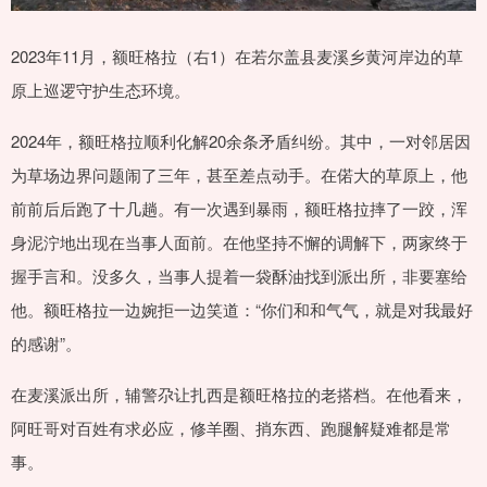
2023年11月，额旺格拉（右1）在若尔盖县麦溪乡黄河岸边的草
原上巡逻守护生态环境。
2024年，额旺格拉顺利化解20余条矛盾纠纷。其中，一对邻居因
为草场边界问题闹了三年，甚至差点动手。在偌大的草原上，他
前前后后跑了十几趟。有一次遇到暴雨，额旺格拉摔了一跤，浑
身泥泞地出现在当事人面前。在他坚持不懈的调解下，两家终于
握手言和。没多久，当事人提着一袋酥油找到派出所，非要塞给
他。额旺格拉一边婉拒一边笑道：“你们和和气气，就是对我最好
的感谢”。
在麦溪派出所，辅警尕让扎西是额旺格拉的老搭档。在他看来，
阿旺哥对百姓有求必应，修羊圈、捎东西、跑腿解疑难都是常
事。