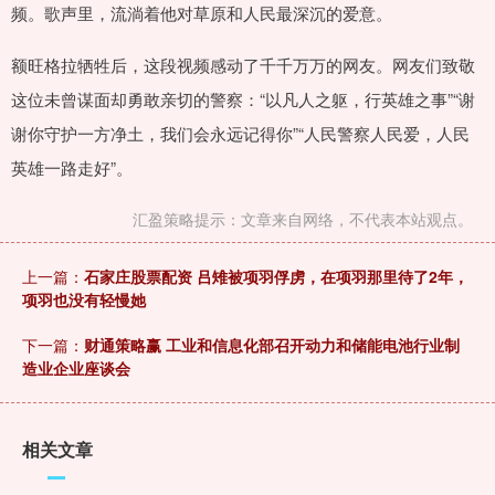
频。歌声里，流淌着他对草原和人民最深沉的爱意。
额旺格拉牺牲后，这段视频感动了千千万万的网友。网友们致敬
这位未曾谋面却勇敢亲切的警察：“以凡人之躯，行英雄之事”“谢
谢你守护一方净土，我们会永远记得你”“人民警察人民爱，人民
英雄一路走好”。
汇盈策略提示：文章来自网络，不代表本站观点。
上一篇：
石家庄股票配资 吕雉被项羽俘虏，在项羽那里待了2年，
项羽也没有轻慢她
下一篇：
财通策略赢 工业和信息化部召开动力和储能电池行业制
造业企业座谈会
相关文章