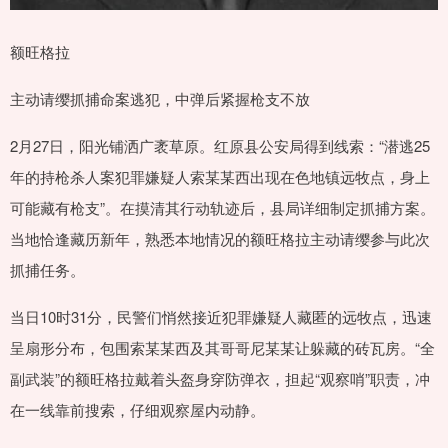
额旺格拉
主动请缨抓捕命案逃犯，中弹后紧握枪支不放
2月27日，阳光铺洒广袤草原。红原县公安局得到线索：“潜逃25
年的持枪杀人案犯罪嫌疑人索某某西出现在色地镇远牧点，身上
可能藏有枪支”。在摸清其行动轨迹后，县局详细制定抓捕方案。
当地恰逢藏历新年，熟悉本地情况的额旺格拉主动请缨参与此次
抓捕任务。
当日10时31分，民警们悄然接近犯罪嫌疑人藏匿的远牧点，迅速
呈扇形分布，包围索某某西及其哥哥尼某某让躲藏的砖瓦房。“全
副武装”的额旺格拉戴着头盔身穿防弹衣，担起“观察哨”职责，冲
在一线靠前搜索，仔细观察屋内动静。