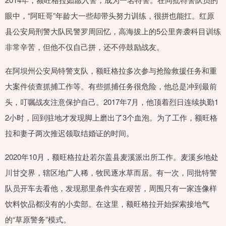
眼中，“阿旺哥”年龄大一些却带头努力训练，很拼也能扛。红原
县公安局刑警大队民警罗周回忆，高海拔上的5公里奔袭科目训练
非常辛苦，但他不仅自己拼，还不停鼓励战友。
在阿坝州公安局特警支队，额旺格拉多次参与抢险救援任务和重
大案件侦查抓捕工作等。有些抓捕任务很危险，他总是冲到最前
头，叮嘱战友注意保护自己。2017年7月，他顶着烈日连续执勤1
2小时，回到驻地才发现脚上磨出了3个血泡。为了工作，额旺格
拉和妻子两次推迟领取结婚证的时间。
2020年10月，额旺格拉赴若尔盖县麦溪派出所工作。麦溪乡地处
川甘交界，辖区地广人稀，牧民逐水草而居。有一次，同批特警
队员开车去看他，发现那里条件实在艰苦，周围只有一家连像样
饮料饮品都没有的小卖部。在这里，额旺格拉开始探索接地气
的“草原警务”模式。