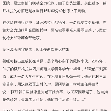
医院，经过多部门联动全力抢救，由于伤势过重、失血过多，额
旺格拉的心脏还是在当日16时03分49秒停止了跳动。
在这场抓捕行动中，额旺格拉壮烈牺牲、一名战友英勇负伤。在
警方全力追缉和合围搜捕中，两名犯罪嫌疑人畏罪自杀，涉案仿
制枪支和弹药全部缴获。
黄河源头的守护者，因工作两次推迟结婚
额旺格拉出生成长在草原，是个热心实干的藏族小伙。2012年，
24岁的额旺格拉从四川师范大学音乐学专业毕业，却毅然回到高
原，成为一名大学生村官。在阿坝县阿坝镇一村，他耐住村里清
贫苦寂，用汉藏双语走村入户。原阿坝镇一村村主任共曲华
说：“阿旺骨子里就愿意为老百姓办事。牧民家围墙塌了，他自掏
腰包修好；孤寡老人住院，他忙前忙后跑手续……”
2014年，额旺格拉如愿入警，成为一名特警。在同批特警队员的