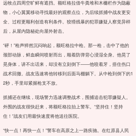
远牧点四周空旷鲜有遮挡。额旺格拉借牛粪堆和木栅栏作为隐蔽
物，小心翼翼移动寻找最好的观察点位，为后续抓捕中战友更安
全、过程更顺利创造有利条件。狡猾残暴的犯罪嫌疑人察觉异样
后，从屋内隐秘处向屋外射击。
“砰！”枪声猝然沉闷响起，额旺格拉中枪。那一枪，击中了他的
颈部动脉，鲜血瞬间喷射而出，顺着防弹背心浸湿全身。他晃了
晃身体，讲不出话来，却没有立刻倒下——他咬着牙，捂住伤口
战术回撤。战友迅速将他转移到后面马棚躺下。从中枪到倒下的1
2秒，手里却紧握枪支不放。
抓捕还在继续，现场警力迅速调整战术，围捕追击犯罪嫌疑人。
外围的战友很快赶来，将额旺格拉抬上警车。“坚持住！坚持
住！”战友们用最快速度将他送往医院。
“快一点！再快一点！”警车在高原之上一路疾驰。在红原县人民