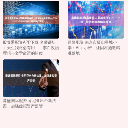
股券通配资APP下载 名师讲坛
昌隆配资 南京市摄山星城小
｜天生我材必有用——李白政治
学：AI + 小班，让因材施教精
理想与文学命运的错位
准落地
港盛国际配资 肯尼亚出台新法
案，加强虚拟资产监管