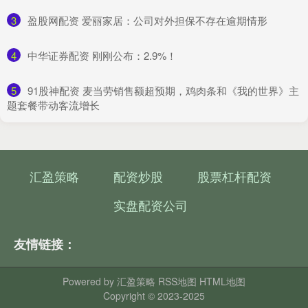
3
​盈股网配资 爱丽家居：公司对外担保不存在逾期情形
4
​中华证券配资 刚刚公布：2.9%！
5
​91股神配资 麦当劳销售额超预期，鸡肉条和《我的世界》主
题套餐带动客流增长
汇盈策略
配资炒股
股票杠杆配资
实盘配资公司
友情链接：
Powered by
汇盈策略
RSS地图
HTML地图
Copyright
© 2023-2025