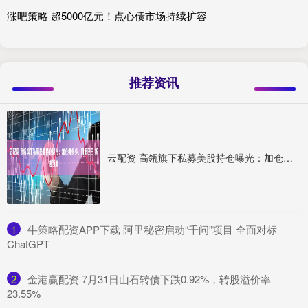
涨吧策略 超5000亿元！点心债市场持续扩容
推荐资讯
云配资 高瓴旗下私募美股持仓曝光：加仓拼多多、阿里巴巴 新进百度
1
​牛策略配资APP下载 阿里秘密启动“千问”项目 全面对标
ChatGPT
2
​金港赢配资 7月31日山石转债下跌0.92%，转股溢价率
23.55%