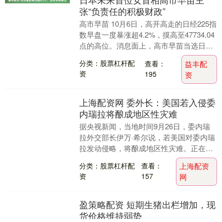
张“负责任的积极财政”
高市早苗 10月6日，高开高走的日经225指
数早盘一度暴涨超4.2%，摸高至47734.04
点的高位。消息面上，高市早苗当选日本
执政党自民党总裁并预计将成为日本....
分类：股票杠杆配
查看：
益丰配
资
195
资
上海配资网 委外长：美国若入侵委
内瑞拉将酿成地区性灾难
据央视新闻，当地时间9月26日，委内瑞
拉外交部长伊万·希尔说，若美国对委内瑞
拉发动侵略，将酿成地区性灾难。正在美
国纽约出席联合国大会的希尔当天参加“捍
分类：股票杠杆配
查看：
上海配资
卫《联合国....
资
157
网
盈策略配资 短期生猪出栏增加，现
货价格维持弱势