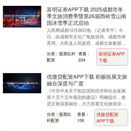
富明证券APP下载 2025成都市冬
季文旅消费季暨第26届西岭雪山南
国冰雪季正式启动
人民网成都12月26日电 （记者李平）今
日，由成都市文化广电旅游局、成都市体
育局、大邑县人民政府、成都文旅集团联
合主办，工商银行成都分行、西岭雪山景
分类：股票杠杆
查看：
富明证券APP
区共同承办的....
配资
224
下载
优微贷配资APP下载 积极拓展文旅
融合深度与广度
《中共中央关于制定国民经济和社会发展
第十五个五年规划的建议》明确提出，推
进文旅深度融合，大力发展文化旅游业，
以文化赋能经济社会发展。文化旅游业作
分类：股票杠
查看：
优微贷配资
为关联度强、带动....
杆配资
106
APP下载