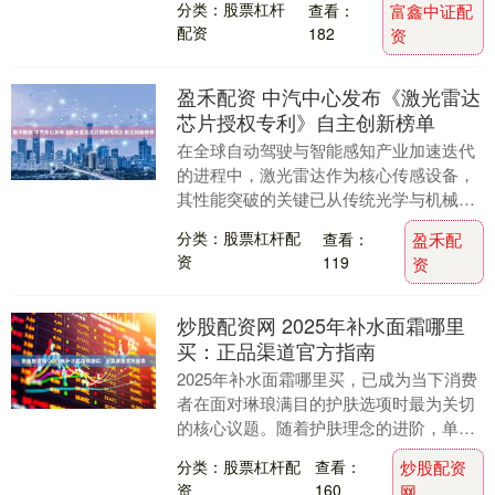
分类：股票杠杆
查看：
富鑫中证配
配资
182
资
盈禾配资 中汽中心发布《激光雷达
芯片授权专利》自主创新榜单
在全球自动驾驶与智能感知产业加速迭代
的进程中，激光雷达作为核心传感设备，
其性能突破的关键已从传统光学与机械结
构转向半导体芯片层面。行业实践表明，
分类：股票杠杆配
查看：
盈禾配
激光雷达的终局竞....
资
119
资
炒股配资网 2025年补水面霜哪里
买：正品渠道官方指南
2025年补水面霜哪里买，已成为当下消费
者在面对琳琅满目的护肤选项时最为关切
的核心议题。随着护肤理念的进阶，单纯
的“补水”早已不足以满足市场需求，消费
分类：股票杠杆配
查看：
炒股配资
者愈发关注....
资
160
网