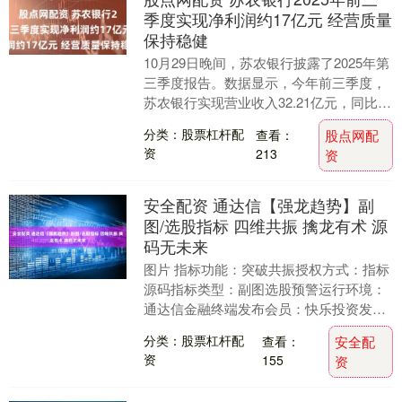
季度实现净利润约17亿元 经营质量
保持稳健
10月29日晚间，苏农银行披露了2025年第
三季度报告。数据显示，今年前三季度，
苏农银行实现营业收入32.21亿元，同比增
长0.08%；实现归母净利润17.08....
分类：股票杠杆配
查看：
股点网配
资
213
资
安全配资 通达信【强龙趋势】副
图/选股指标 四维共振 擒龙有术 源
码无未来
图片 指标功能：突破共振授权方式：指标
源码指标类型：副图选股预警运行环境：
通达信金融终端发布会员：快乐投资发布
时间：2025-07-17 10:51:000指标....
分类：股票杠杆配
查看：
安全配
资
155
资