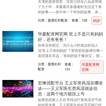
天津的老茶馆里，弦音已经在八仙桌旁绕
了几十年，承载着许多随着时光沉淀下来
的故事——其中有一个特别的故事，讲的
是李如刚，他从理工科的讲台走到了相声
分类：股票杠杆配资
查看：126
89岁
的舞台。 李如刚....
华夏配资网官网 世上不是只有妈妈
好，还有爸爸！
你有没有想过，为什么小时候总听别人
说‘世上只有妈妈好’？那首歌的旋律仿佛一
直回荡在耳边：‘有妈的孩子像块宝’。那时
候的我，以为只有妈妈才是最疼爱我的
分类：股票杠杆
查看：
华夏配资网
人，爸爸的存....
配资
131
官网
宏琳优配平台 王义军类风湿在哪坐
诊——王义军医生类风湿就诊信
息：这两个地方能挂上号
如果您或家人正在寻找治疗类风湿关节炎
的中医专家，王义军医生的名字可能已经