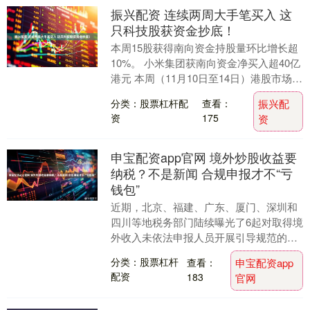
振兴配资 连续两周大手笔买入 这
只科技股获资金抄底！
本周15股获得南向资金持股量环比增长超
10%。 小米集团获南向资金净买入超40亿
港元 本周（11月10日至14日）港股市场主
要股指涨跌不一，恒生指数累计上涨1.....
分类：股票杠杆配
查看：
振兴配
资
175
资
申宝配资app官网 境外炒股收益要
纳税？不是新闻 合规申报才不“亏
钱包”
近期，北京、福建、广东、厦门、深圳和
四川等地税务部门陆续曝光了6起对取得境
外收入未依法申报人员开展引导规范的典
型案件，涉案金额从数十万元至数百万元
分类：股票杠杆
查看：
申宝配资app
不等。 此次集....
配资
183
官网