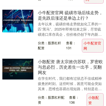
小牛配资官网 硫磺市场后续走势，
是先跌后涨还是单边上行？
去年以来，硫磺价格走势犹如化工界的一
匹“黑马”。2025年即将结束之际，尽管硫
磺港口库存高企，但价格仍创下年内新
高，甚至打破了近十年的历史峰值。这一
分类：股票杠杆
查看：
小牛配资官
明星化工品种....
配资
131
网
小散配资 唐太宗效仿苏联，罗密欧
与忽必烈，历史差生一出手，笑翻
网友
在学生时代，我们都有过状态不佳或精神
疲惫的时刻。这些时候，困意可能会突如
其来，思维也容易出现短路，特别是在做
作业或者答题时，这种情况往往会让我们
分类：股票杠杆配
查看：
小散配
答错题。更有一些....
资
136
资