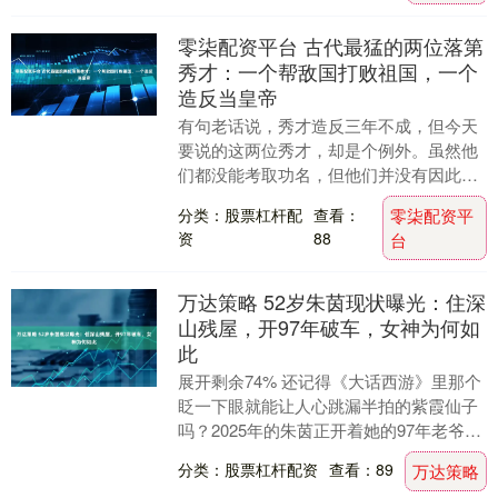
零柒配资平台 古代最猛的两位落第
秀才：一个帮敌国打败祖国，一个
造反当皇帝
有句老话说，秀才造反三年不成，但今天
要说的这两位秀才，却是个例外。虽然他
们都没能考取功名，但他们并没有因此气
馁，一个跑去敌国当宰相，另一个则带领
分类：股票杠杆配
查看：
零柒配资平
起义自立为帝。 ....
资
88
台
万达策略 52岁朱茵现状曝光：住深
山残屋，开97年破车，女神为何如
此
展开剩余74% 还记得《大话西游》里那个
眨一下眼就能让人心跳漏半拍的紫霞仙子
吗？2025年的朱茵正开着她的97年老爷
车，慢悠悠行驶在深山小路上，车后座还
分类：股票杠杆配资
查看：89
万达策略
放着刚摘....