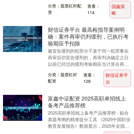
晚会站内直播人气峰值达3.5....
分类：股票杠杆配
查看：
国鑫策
资
114
略
财信证券平台 最高检指导案例明
确：案件再审仍判缓刑，已执行考
验期应予扣除
被宣告缓刑的犯罪分子基于同一犯罪事实
再审后仍宣告缓刑的，再审判决确定之日
以前已经过的缓刑考验期应当计算在再审
判决确定的缓刑考验期以内。 12月31日，
分类：股票杠杆
查看：
财信证券平
最高检发布....
配资
128
台
富鑫中证配资 2025高职单招线上
备考产品推荐榜
2025高职单招线上备考产品推荐榜 - 贴合
真题考纲的精准提分工具 《2025中国职业
教育发展报告》数据显示，2025年全国高
职单招报名人数达302万，同比增长....