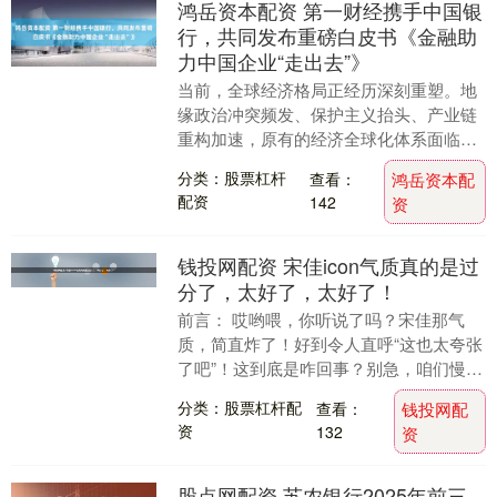
鸿岳资本配资 第一财经携手中国银
行，共同发布重磅白皮书《金融助
力中国企业“走出去”》
当前，全球经济格局正经历深刻重塑。地
缘政治冲突频发、保护主义抬头、产业链
重构加速，原有的经济全球化体系面临逆
全球化浪潮的冲击。 对中国而言，过去数
分类：股票杠杆
查看：
鸿岳资本配
十年推动全球化....
配资
142
资
钱投网配资 宋佳icon气质真的是过
分了，太好了，太好了！
前言： 哎哟喂，你听说了吗？宋佳那气
质，简直炸了！好到令人直呼“这也太夸张
了吧”！这到底是咋回事？别急，咱们慢慢
道来，看看这位影视圈的大咖，是如何用
分类：股票杠杆配
查看：
钱投网配
气质征服众人....
资
132
资
股点网配资 苏农银行2025年前三