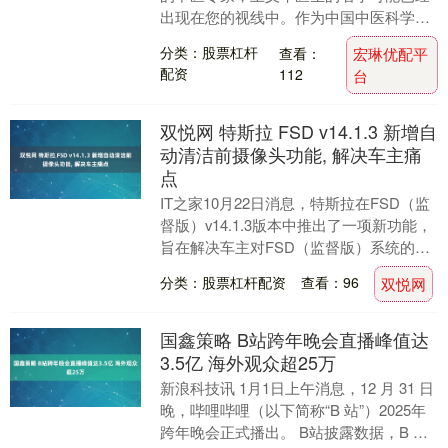
出现在您的视线中。作为中国中医科学院
望京医院的风湿免疫科专家，王主任在类
分类：股票杠杆
查看：
宏琳优配平
风湿、强直性脊柱....
配资
112
台
双悦网 特斯拉 FSD v14.1.3 新增自
动清洁前摄像头功能, 解决车主痛
点
IT之家10月22日消息，特斯拉在FSD（监
督版）v14.1.3版本中推出了一项新功能，
旨在解决车主对FSD（监督版）系统的一
大主要抱怨。 据IT之家了解，特斯....
分类：股票杠杆配资
查看：96
双悦网
国鑫策略 B站跨年晚会直播峰值达
3.5亿 海外观众超25万
新浪科技讯 1月1日上午消息，12 月 31 日
晚，哔哩哔哩（以下简称“B 站”）2025年
跨年晚会正式播出。 B站披露数据，B 站