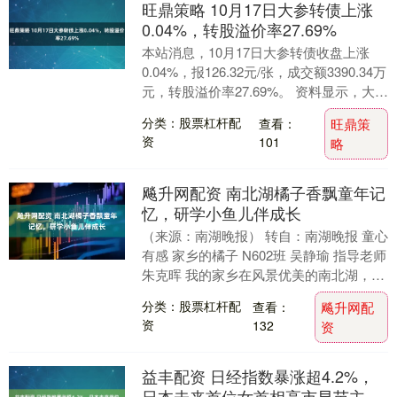
旺鼎策略 10月17日大参转债上涨
0.04%，转股溢价率27.69%
本站消息，10月17日大参转债收盘上涨
0.04%，报126.32元/张，成交额3390.34万
元，转股溢价率27.69%。 资料显示，大参
转债信用级别为“AA”....
分类：股票杠杆配
查看：
旺鼎策
资
101
略
飚升网配资 南北湖橘子香飘童年记
忆，研学小鱼儿伴成长
（来源：南湖晚报） 转自：南湖晚报 童心
有感 家乡的橘子 N602班 吴静瑜 指导老师
朱克晖 我的家乡在风景优美的南北湖，每
年秋天，这里的橘子就成了最亮丽的风....
分类：股票杠杆配
查看：
飚升网配
资
132
资
益丰配资 日经指数暴涨超4.2%，
日本未来首位女首相高市早苗主